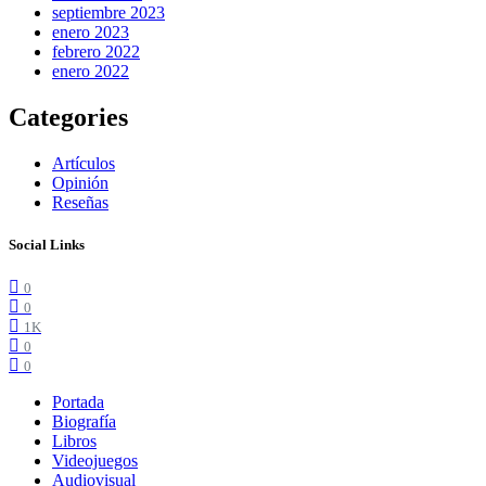
septiembre 2023
enero 2023
febrero 2022
enero 2022
Categories
Artículos
Opinión
Reseñas
Social Links
0
0
1K
0
0
Portada
Biografía
Libros
Videojuegos
Audiovisual