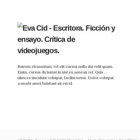
Rutrum elementum, vel elit cursus nulla dui velit quam.
Enim, cursus dictumst in nisl eu aenean vel. Quis
ultrices tincidunt volutpat, facilisi netus. Dolor volutpat
a morbi amet habitant sit est id.