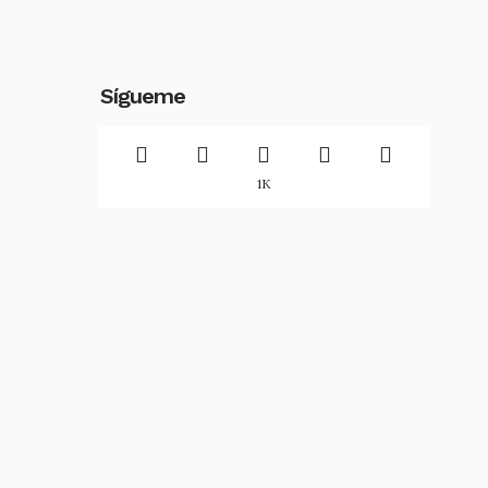
Sígueme
1K