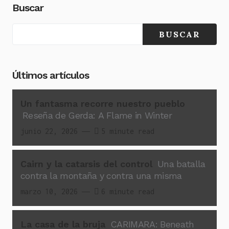
Buscar
BUSCAR
Últimos artículos
Un fantasma recorre nuestro pueblo
Reseña de Gerda: A Flame in Winter
junio 22, 2026
5 minute read
Cairn y la catarsis del control
Una batalla
contra la montaña y contra una misma
marzo 10, 2026
6 minute read
La casa de la bruja
CARIMARA: Beneath