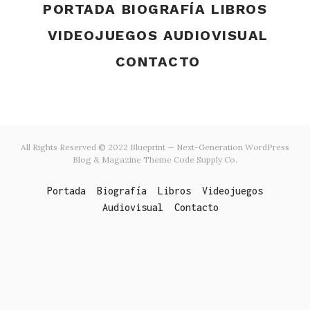
PORTADA
BIOGRAFÍA
LIBROS
VIDEOJUEGOS
AUDIOVISUAL
CONTACTO
All Rights Reserved © 2022 Blueprint — Next-Generation WordPress
Blog & Magazine Theme
Code Supply Co.
Portada
Biografía
Libros
Videojuegos
Audiovisual
Contacto