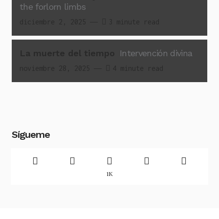
the forlorn limbs
diciembre 2, 2025
3 minute read
La muerte del tiempo
Intervención divina
noviembre 28, 2025
4 minute read
Sígueme
1K